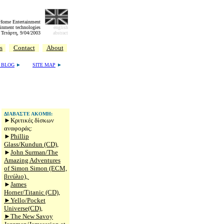
 Home Entertainment
inment technologies
english
Τετάρτη, 9/04/2003
abstract
s
Contact
About
 BLOG
►
SITE MAP
►
ΔΙΑΒΑΣΤΕ ΑΚΟΜΗ:
►Κριτικές δίσκων
αναφοράς:
►
Phillip
Glass/Kundun (CD),
►
John Surman/The
Amazing Adventures
of Simon Simon (ECM,
βινύλιο),
►
James
Horner/Titanic (CD),
►
Yello/Pocket
Universe(CD),
►
The New Savoy