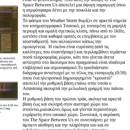
Space Between Us αποτελεί μια άψογη παραγωγή όπου
η ατμφόσφαιρα δένει με την ποικιλία και την
πολυμορφία.
Το φάσμα του Weather Storm θυμίζει σε αρκετά σημεία
τον κινηματογραφικό Τιτανικό, με τονισμένη τη χαμηλή
περιοχή και ομαλή σχετικώς κλίση, πάνω από το 1kHz,
ωστόσο είναι καθαρά ορατές οι επεμβάσεις με τον
ισοσταθμιστή που αλλοιώνουν κάπως την
ομοιογένεια. Η εικόνα είναι ευρύτατη (από τις
καλύτερες που συαντήσαμε) και περιλαμβάνει τεράστια
ποσά πληροφορίας χώρου, κάτι που γίνεται άνετα
ου υπολοίπου
μάνσεις και
αντιληπτό στο άκουσμα που πραγματικά είναι ιδιαίτερα
η ισοσταθμιστή
επιβλητικό και ατμοσφαιρικό.Το τρισδιάστατο
κτηρίζεται από
διάγραμμα αντιστοιχεί με το τέλος της εισαγωγής (0:58)
όπου ένα ηλετρονικά δημιουργημένο "κρουστό"
αποτελεί την ρυθμική βάση επάνω στην οποία ο
Armstrong ακουμπά την μελωδική γραμμή του πιάνου
του.
Η ρυθμική βάση του πρώτου τράκ, ακόυγεται αρκετά
βίαιη έως και σκληρή στον αυστηρό χώρο του
ό στο 0:58 στο
ου Craig
στούντιο,μαλακώνει όμως και γίνεται περισσότερο
.
ευχάριστη στον οικιακό χώρο. Συνολικά, η ακρόαση
του The Space Between Us σε συνεπαίρνει με την
άμπιεντ αίσθηση και την πληρότητα του και σε