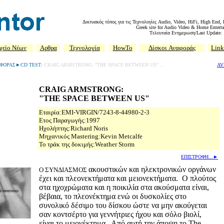
Δικτυακός τόπος για τις Τεχνολογίες Audio, Video, HiFi, High End,
Greek site for Audio Video & Home Enterta
Tελευταία Ενημερωση/Last Update: 
χείο Νέων
Αρθρα
Τεχνολογία
HowTo
Δίσκοι
Αναφοράς
Link
ΑΦΟΡΑΣ►CD TEST:
CRAIG ARMSTRONG: "THE SPACE BETWEEN US"
...
AV
CRAIG ARMSTRONG:
"THE SPACE BETWEEN US"
Εταιρία:EMI-VIRGIN/7243-8-44980-2-3
Ετος Παραγωγής:1997
Ηχολήπτης:Richard Noris
Μηχανικός Mastering:Kevin Metcalfe
To τράκ της δοκιμής:Weather Storm
ΕΠΙΣΤΡΟΦΗ...►
ακουστικών και ηλεκτρονικών οργάνων
O ΣΥΝΔΙΑΣΜΟΣ
έχει και πλεονεκτήματα και μειονεκτήματα. Ο πλούτος
στα ηχοχρώματα και η ποικιλία στα ακούσματα είναι,
βέβαια, το πλεονέκτημα ενώ οι δυσκολίες στο
συνολικό δέσιμο του δίσκου ώστε να μην ακούγεται
σαν κοντσέρτο για γεννήτριες ήχου και σόλο βιολί,
είναι το μειονέκτημα. Από αυτή την άποψη το The