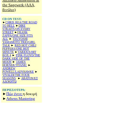
Jazzmen/Jamsession at
the Sagewerk (AAA,
βινύλιο)
CD ON TEST:
►
CHRIS REA/THE ROAD
TO HELL
►
DIRE
STRAITS/ON EVERY
STREET
►
FRANK
ZAPPA/ONE SIZE FITS
ALL
►
TSUYOSHI
YAMAMOTO TRIO/GIRL
TALK
►
RED HOT CHILI
PEPPERS/ONE HOT
MINUTE
►
VARIOUS/HIT
BOX 4
►
PINK FLOYD/THE
DARK SIDE OF THE
MOON
►
JAMES
HORNER/TITANIC
►
ANDREW
POWELL/LADYHAWKE
►
VIVALDI/THE FOUR
SEASONS
►
ABATON/EΞ
ΑΔΟΚΗΤΩ
ΠΕΡΙΣΣΟΤΕΡΑ:
►
Πώς έγινε
η δοκιμή
►
Αthens Mastering