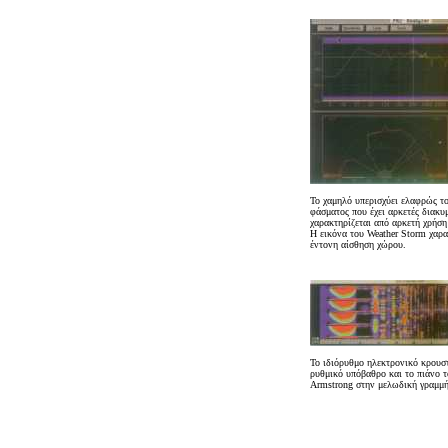
Το χαμηλό υπερισχύει ελαφρώς τ
φάσματος που έχει αρκετές διακυ
χαρακτηρίζεται από αρκετή χρήσ
Η εικόνα του Weather Storm χαρα
έντονη αίσθηση χώρου.
Το ιδιόρυθμο ηλεκτρονικό κρουστ
ρυθμικό υπόβαθρο και το πιάνο τ
Armstrong στην μελωδική γραμμή