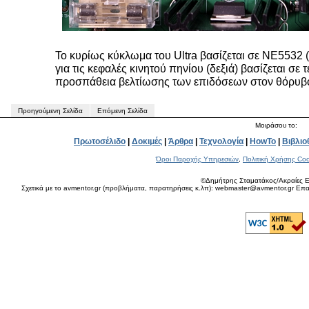
Το κυρίως κύκλωμα του Ultra βασίζεται σε NE5532 
για τις κεφαλές κινητού πηνίου (δεξιά) βασίζεται σ
προσπάθεια βελτίωσης των επιδόσεων στον θόρυβ
Προηγούμενη Σελίδα
Επόμενη Σελίδα
Μοιράσου το:
Πρωτοσέλιδο
|
Δοκιμές
|
Άρθρα
|
Τεχνολογία
|
HowTo
|
Βιβλιο
Όροι Παροχής Υπηρεσιών
,
Πολιτική Χρήσης Coo
©Δημήτρης Σταματάκος/Ακραίες Ε
Σχετικά με το avmentor.gr (προβλήματα, παρατηρήσεις κ.λπ): webmaster@avmentor.gr Eπαφ