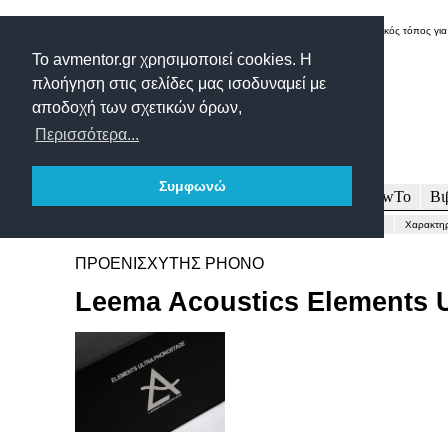
Δικτυακός τόπος για
Το avmentor.gr χρησιμοποιεί cookies. Η
πλοήγηση στις σελίδες μας ισοδυναμεί με
αποδοχή των σχετικών όρων,
Περισσότερα...
Συμφωνώ
Πρωτοσέλιδο
Δοκιμές
Άρθρα
Τεχνολογία
HowTo
Βι
Γενικώς...
Περιγραφή-Τεχνικά
Μετρήσεις
Εντυπώσεις-Συμπέρασμα
Χαρακτηρ
ΠΡΟΕΝΙΣΧΥΤΗΣ PHONO
Leema Acoustics Elements 