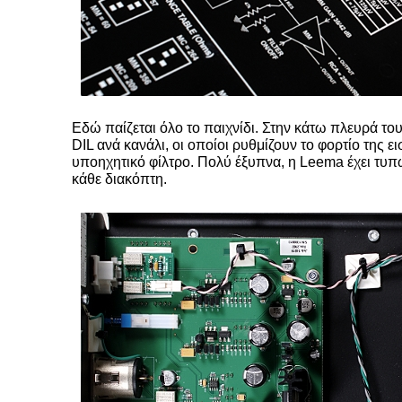
Εδώ παίζεται όλο το παιχνίδι. Στην κάτω πλευρά τ
DIL ανά κανάλι, οι οποίοι ρυθμίζουν το φορτίο της ε
υποηχητικό φίλτρο. Πολύ έξυπνα, η Leema έχει τυπώ
κάθε διακόπτη.