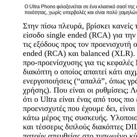
Ο Ultra Phono φιλοξενείται σε ένα κλασικό σασί της
ποιότητας, χωρίς υπερβολές και είναι πολύ χαμηλώ
Στην πίσω πλευρά, βρίσκει κανείς
είσοδο single ended (RCA) για τη
τις εξόδους προς τον προενισχυτή οι
ended (RCA) και balanced (XLR). 
προ-προενίσχυσης για τις κεφαλές 
διακόπτη ο οποίος απαιτεί κάτι αιχ
ενεργοποιήσεις (“απαλά”, όπως γρά
χρήσης). Που είναι οι ρυθμίσεις; Λ
ότι ο Ultra είναι ένας από τους π
προενισχυτές που έχουμε δει, είνα
κάτω μέρος της συσκευής. Υλοποιο
και τέσσερις διπλούς διακόπτες DI
πατούν απευθείας στο τυπωμένο κ