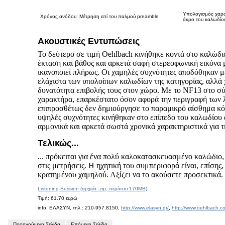
Υπολογισμός χαρα
Χρόνος ανόδου: Μέτρηση επί του παλμού preamble
άκρο του καλωδίο
Ακουστικές Εντυπώσεις
To δεύτερο σε τιμή Oehlbach κινήθηκε κοντά στο καλώδι
έκταση και βάθος και αρκετά σαφή στερεοφωνική εικόνα 
ικανοποιεί πλήρως. Οι χαμηλές συχνότητες αποδόθηκαν μ
ελάχιστα των υπολοίπων καλωδίων της κατηγορίας, αλλά χ
δυνατότητα επιβολής τους στον χώρο. Με το NF13 στο σύ
χαρακτήρα, επαρκέστατο όσον αφορά την περιγραφή των λ
επιπροσθέτως δεν δημιούργησε το παραμικρό αίσθημα κό
υψηλές συχνότητες κινήθηκαν στο επίπεδο του καλωδίου 
αρμονικά και αρκετά σωστά χρονικά χαρακτηριστικά για τ
Τελικώς...
... πρόκειται για ένα πολύ καλοκατασκευασμένο καλώδιο,
στις μετρήσεις. Η ηχητική του συμπεριφορά είναι, επίση
κρατημένου χαμηλού. Αξίζει να το ακούσετε προσεκτικά.
Listening Session (αρχείο .zip, περίπου 170MB)
Τιμή: 61.70 ευρώ
info: ΕΛΑΣΥΝ, τηλ.: 210-957.8150,
http://www.elasyn.gr/
,
http://www.oehlbach.c
Προηγούμενη Σελίδα
Επόμενη Σελίδα