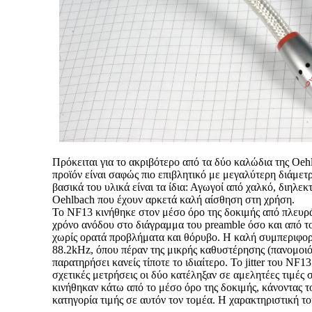
Πρόκειται για το ακριβότερο από τα δύο καλώδια της Oeh
προϊόν είναι σαφώς πιο επιβλητικό με μεγαλύτερη διάμετρ
βασικά του υλικά είναι τα ίδια: Αγωγοί από χαλκό, διηλεκ
Oehlbach που έχουν αρκετά καλή αίσθηση στη χρήση.
Το NF13 κινήθηκε στον μέσο όρο της δοκιμής από πλευρά
χρόνο ανόδου στο διάγραμμα του preamble όσο και από το 
χωρίς ορατά προβλήματα και θόρυβο. Η καλή συμπεριφορ
88.2kHz, όπου πέραν της μικρής καθυστέρησης (πανομοιό
παρατηρήσει κανείς τίποτε το ιδιαίτερο. Το jitter του NF1
σχετικές μετρήσεις οι δύο κατέληξαν σε αμελητέες τιμές 
κινήθηκαν κάτω από το μέσο όρο της δοκιμής, κάνοντας 
κατηγορία τιμής σε αυτόν τον τομέα. Η χαρακτηριστική τ