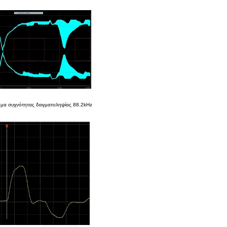
ήμα συχνότητας δειγματοληψίας 88.2kHz