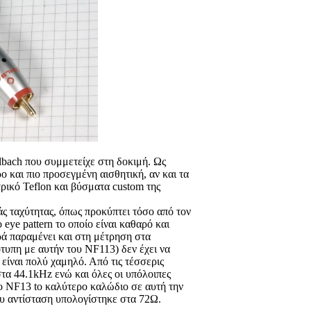
lbach που συμμετείχε στη δοκιμή. Ως
ο και πιο προσεγμένη αισθητική, αν και τα
τρικό Teflon και βύσματα custom της
ς ταχύτητας, όπως προκύπτει τόσο από τον
eye pattern το οποίο είναι καθαρό και
ά παραμένει και στη μέτρηση στα
τυπη με αυτήν του NF113) δεν έχει να
3 είναι πολύ χαμηλό. Από τις τέσσερις
στα 44.1kHz ενώ και όλες οι υπόλοιπες
το NF13 to καλύτερο καλώδιο σε αυτή την
ου αντίσταση υπολογίστηκε στα 72Ω.