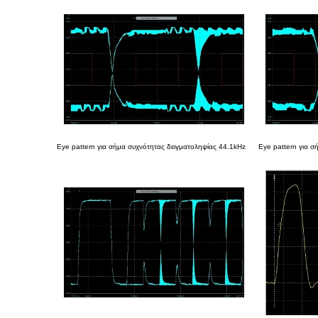
Eye pattern για σήμα συχνότητας δειγματοληψίας 44.1kHz
Εye pattern για σ