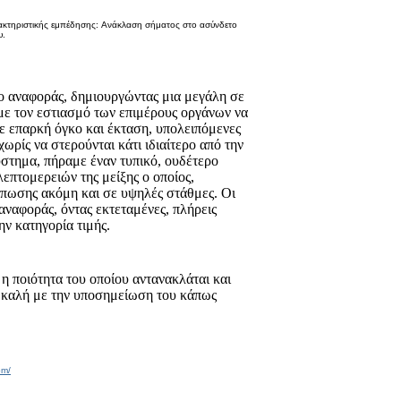
κτηριστικής εμπέδησης: Aνάκλαση σήματος στο ασύνδετο
υ.
ο αναφοράς, δημιουργώντας μια μεγάλη σε
με τον εστιασμό των επιμέρους οργάνων να
ε επαρκή όγκο και έκταση, υπολειπόμενες
ωρίς να στερούνται κάτι ιδιαίτερο από την
στημα, πήραμε έναν τυπικό, ουδέτερο
επτομερειών της μείξης ο οποίος,
πωσης ακόμη και σε υψηλές στάθμες. Οι
αναφοράς, όντας εκτεταμένες, πλήρεις
ην κατηγορία τιμής.
 η ποιότητα του οποίου αντανακλάται και
ς, καλή με την υποσημείωση του κάπως
om/