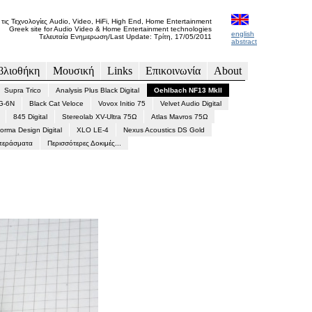
 τις Τεχνολογίες Audio, Video, HiFi, High End, Home Entertainment
Greek site for Audio Video & Home Entertainment technologies
english
Tελευταία Ενημερωση/Last Update: Τρίτη, 17/05/2011
abstract
βλιοθήκη
Μουσική
Links
Επικοινωνία
About
Supra Trico
Analysis Plus Black Digital
Oehlbach NF13 MkII
G-6N
Black Cat Veloce
Vovox Initio 75
Velvet Audio Digital
845 Digital
Stereolab XV-Ultra 75Ω
Atlas Mavros 75Ω
orma Design Digital
XLO LE-4
Nexus Acoustics DS Gold
περάσματα
Περισσότερες Δοκιμές...