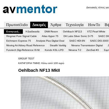
Δικτυακός τόπος για
Πρωτοσέλιδο
Δοκιμές
Άρθρα
Τεχνολογία
HowTo
Βι
Εισαγωγή...
Η Διαδικασία
DNM Reson
Οehlbach NF113
XTZ Pearl White
Ringmat Pure Signal Cable
Atlas Hyper 75
DH Labs Silver Sonic D-75
SAEC DI
Eichmann Express 75
Analysis Plus Digital Oval
SAEC HDI-6N
SAEC DIG-3000
Moving Air Abbey Road Reference
Stealth Varidig
Nirvana Transmission Digital
J
Furutech Digi-Reference III-ΝΙ
Kondo KSL-LPD
Nirvana T-2
ZenSati #3
Συμ
GROUP TEST
ΚΑΤΗΓΟΡΙΑ ΤΙΜΗΣ: Κάτω από 100 ευρώ
Oehlbach NF13 MkII