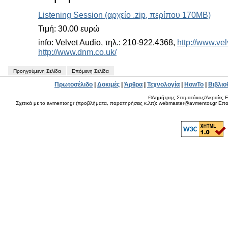
Listening Session (αρχείο .zip, περίπου 170MB)
Τιμή: 30.00 ευρώ
info: Velvet Audio, τηλ.: 210-922.4368,
http://www.ve
http://www.dnm.co.uk/
Προηγούμενη Σελίδα
Επόμενη Σελίδα
Πρωτοσέλιδο
|
Δοκιμές
|
Άρθρα
|
Τεχνολογία
|
HowTo
|
Βιβλιο
©Δημήτρης Σταματάκος/Ακραίες Ε
Σχετικά με το avmentor.gr (προβλήματα, παρατηρήσεις κ.λπ): webmaster@avmentor.gr Eπαφ