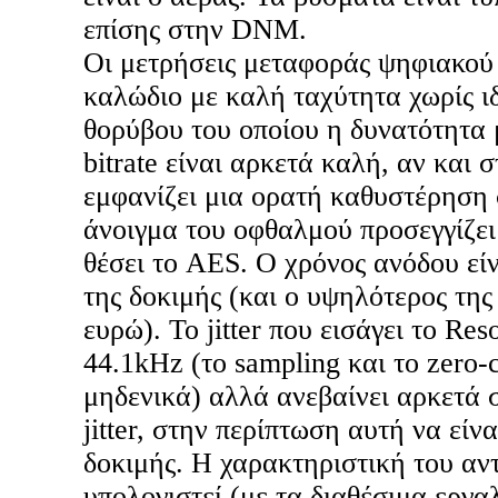
επίσης στην DNM.
Οι μετρήσεις μεταφοράς ψηφιακού 
καλώδιο με καλή ταχύτητα χωρίς ι
θορύβου του οποίου η δυνατότητα
bitrate είναι αρκετά καλή, αν και 
εμφανίζει μια ορατή καθυστέρηση 
άνοιγμα του οφθαλμού προσεγγίζει 
θέσει το AES. Ο χρόνος ανόδου εί
της δοκιμής (και ο υψηλότερος τη
ευρώ). To jitter που εισάγει το Re
44.1kHz (το sampling και το zero-
μηδενικά) αλλά ανεβαίνει αρκετά 
jitter, στην περίπτωση αυτή να είν
δοκιμής. Η χαρακτηριστική του αν
υπολογιστεί (με τα διαθέσιμα εργαλ