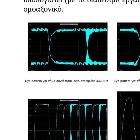
ομοαξονικό.
Eye pattern για σήμα συχνότητας δειγματοληψίας 44.1kHz
Εye pattern για σ