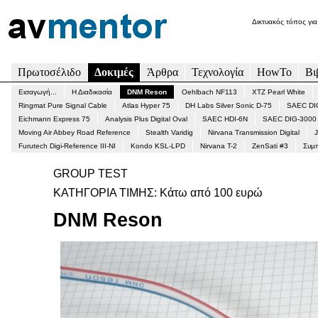
Δικτυακός τόπος για
Πρωτοσέλιδο
Δοκιμές
Άρθρα
Τεχνολογία
HowTo
Βι
Εισαγωγή...
Η Διαδικασία
DNM Reson
Οehlbach NF113
XTZ Pearl White
Ringmat Pure Signal Cable
Atlas Hyper 75
DH Labs Silver Sonic D-75
SAEC DI
Eichmann Express 75
Analysis Plus Digital Oval
SAEC HDI-6N
SAEC DIG-3000
Moving Air Abbey Road Reference
Stealth Varidig
Nirvana Transmission Digital
J
Furutech Digi-Reference III-ΝΙ
Kondo KSL-LPD
Nirvana T-2
ZenSati #3
Συμ
GROUP TEST
ΚΑΤΗΓΟΡΙΑ ΤΙΜΗΣ: Κάτω από 100 ευρώ
DNM Reson