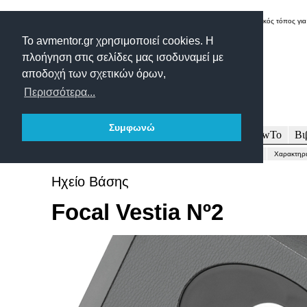
Δικτυακός τόπος για
Το avmentor.gr χρησιμοποιεί cookies. Η
πλοήγηση στις σελίδες μας ισοδυναμεί με
αποδοχή των σχετικών όρων,
Περισσότερα...
Συμφωνώ
Πρωτοσέλιδο
Δοκιμές
Άρθρα
Τεχνολογία
HowTo
Βι
Γενικώς...
Περιγραφή-Τεχνικά
Μετρήσεις
Εντυπώσεις-Συμπέρασμα
Χαρακτηρι
Ηχείο Βάσης
Focal Vestia Nº2