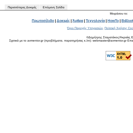
Περισσότερες Δοκιμές
Επόμενη Σελίδα
Μοιράσου το:
Πρωτοσέλιδο
|
Δοκιμές
|
Άρθρα
|
Τεχνολογία
|
HowTo
|
Βιβλιο
Όροι Παροχής Υπηρεσιών
,
Πολιτική Χρήσης Coo
©Δημήτρης Σταματάκος/Ακραίες Ε
Σχετικά με το avmentor.gr (προβλήματα, παρατηρήσεις κ.λπ): webmaster@avmentor.gr Eπαφ