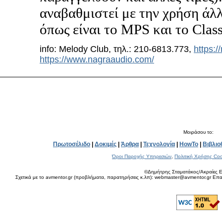
αναβαθμιστεί με την χρήση άλ
όπως είναι το MPS και το Class
info: Melody Club, τηλ.: 210-6813.773,
https:/
https://www.nagraaudio.com/
Μοιράσου το:
Πρωτοσέλιδο
|
Δοκιμές
|
Άρθρα
|
Τεχνολογία
|
HowTo
|
Βιβλιο
Όροι Παροχής Υπηρεσιών
,
Πολιτική Χρήσης Coo
©Δημήτρης Σταματάκος/Ακραίες Ε
Σχετικά με το avmentor.gr (προβλήματα, παρατηρήσεις κ.λπ): webmaster@avmentor.gr Eπαφ