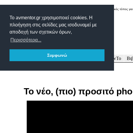
Δικτυακός τόπος για
Το avmentor.gr χρησιμοποιεί cookies. Η
πλοήγηση στις σελίδες μας ισοδυναμεί με
αποδοχή των σχετικών όρων,
Περισσότερα...
Συμφωνώ
Πρωτοσέλιδο
Δοκιμές
Άρθρα
Τεχνολογία
HowTo
Βι
Το νέο, (πιο) προσιτό ph