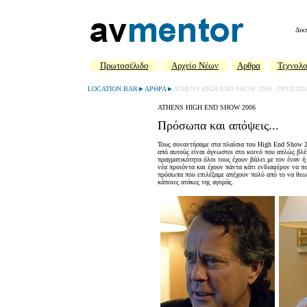
Δικ
Πρωτοσέλιδο
Aρχείο Νέων
Αρθρα
Τεχνολο
LOCATION BAR►AΡΘΡΑ►
ATHENS HIGH END SHOW 2006 - ΠΡΟΣΩΠΑ
ATHENS HIGH END SHOW 2006
Πρόσωπα και απόψεις...
Τους συναντήσαμε στα πλαίσια του High End Show 20
από αυτούς είναι άγνωστοι στο κοινό που απλώς βλέπ
πραγματικότητα όλοι τους έχουν βάλει με τον έναν ή
νέα προιόντα και έχουν πάντα κάτι ενδιαφέρον να π
πρόσωπα που επιλέξαμε απέχουν πολύ από το να θεω
κάποιες ατάκες της αγοράς.