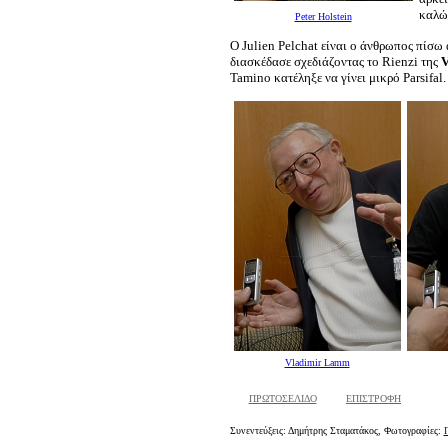
καλώδ
Peter Holstein
Ο Julien Pelchat είναι ο άνθρωπος πίσω
διασκέδασε σχεδιάζοντας το Rienzi της
V
Tamino κατέληξε να γίνει μικρό Parsifal
Vladimir Lamm
ΠΡΩΤΟΣΕΛΙΔΟ
ΕΠΙΣΤΡΟΦΗ
Συνεντεύξεις: Δημήτρης Σταματάκος, Φωτογραφίες: