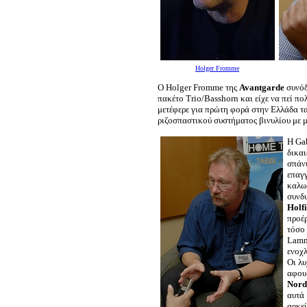
Holger Fromme
Ο Holger Fromme της
Avantgarde
συνόδε
πακέτο Trio/Basshorn και είχε να πεί πο
μετέφερε για πρώτη φορά στην Ελλάδα τ
ριζοσπαστικού συστήματος βινυλίου με μ
Η Ga
δικαι
σπάνι
επαγγ
καλωδ
συνδυ
Holf
προέρ
τόσο 
Lamm
ενοχλ
Οι λυ
αφου
Nord
αυτά 
αρκεί