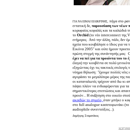
πήγα στο ραν
ΓΙΑ ΝΑ ΕΙΜΑΙ ΕΙΛΙΚΡΙΝΗΣ,
εντατική δε,
παρουσίαση των νέων π
κορυφαίες κεφαλές και τα καλώδιά τ
το
Orchid
(το νέο interconnect της V
ενήμερος. Από την άλλη, πάλι, δεν έ
ηχεία που κουβάλησε ο ίδιος για να 
Εικόνα 2005" και ούτε ήμουν προετο
πρώτη στιγμή της συνάντησής μας: 
έχει να πεί για τα προιόντα του το έ
έλεγα) την κουβέντα σε πολύ γενικότ
εξηγώντας όχι τις τακτικές επιλογές
νόημα δήλωση:
"έχουμε πολλές νέες ι
αγοράσει το μεγαλύτερο μέρος της π
οι καταναλωτές τρέχουν από δω κι από
πάψει πλέον να ενδιαφέρονται για τα
σημαντικότερες επιπτώσεις και απαιτ
προιόν... Η συζήτηση στο οικείο στο
ακριβώς το σημείο,
όταν μπήκε ο κα
στο full analogue κασετοφωνάκι (το 
audiophile συνεντεύξεις...).
Δημήτρης Σταματάκος
ΚΟΡΥΦΗ