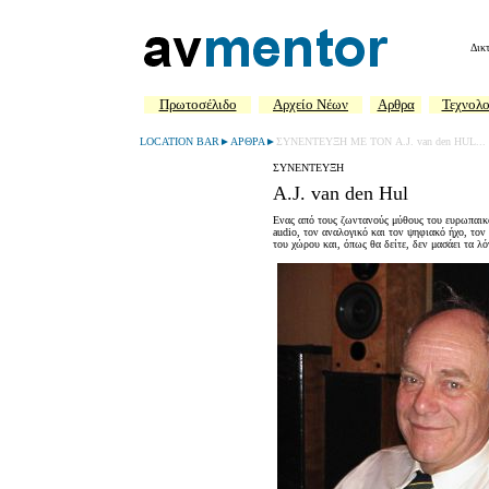
Δικ
Πρωτοσέλιδο
Aρχείο Νέων
Αρθρα
Τεχνολο
LOCATION BAR►AΡΘΡΑ►
ΣΥΝΕΝΤΕΥΞΗ ΜΕ ΤΟΝ A.J. van den HUL...
ΣΥΝΕΝΤΕΥΞΗ
A.J. van den Hul
Ενας από τους ζωντανούς μύθους του ευρωπαικού 
audio, τον αναλογικό και τον ψηφιακό ήχο, τον
του χώρου και, όπως θα δείτε, δεν μασάει τα λόγ