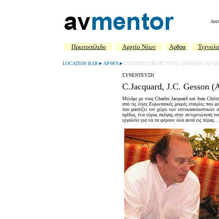
Δικ
Πρωτοσέλιδο
Aρχείο Νέων
Αρθρα
Τεχνολο
LOCATION BAR►AΡΘΡΑ►
ΣΥΝΕΝΤΕΥΞΗ ΜΕ ΤΟΥΣ CHARLES JACQUA
ΣΥΝΕΝΤΕΥΞΗ
C.Jacquard, J.C. Gesson (
Μιλάμε με τους Charles Jacquard και Jean Chri
από τις λίγες Ευρωπαικές μικρές εταιρίες που φα
που μαστίζει τον χώρο των οπτικοακουστικών 
σχέδια, ένα εύρος σκέψης στην αντιμετώπιση το
εργαλείο για να τα φέρουν όλα αυτά εις πέρας...