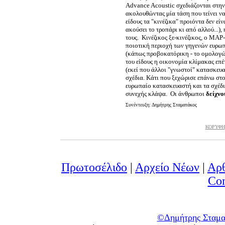
Advance Acoustic σχεδιάζονται στην
ακολουθώντας μία τάση που τείνει ν
είδους τα "κινέζικα" προιόντα δεν ε
ακούσει το τροπάρι κι από αλλού...)
τους. Κινέζικος ξε-κινέζικος, ο MA
ποιοτική περιοχή των γηγενών ευρω
(κάπως προβοκατόρικη - το ομολογώ
του είδους η οικονομία κλίμακας επέ
(εκεί που άλλοι "γνωστοί" κατασκευ
σχέδια. Κάτι που ξεχώρισε επάνω στ
ευρωπαίο κατασκευαστή και τα σχέδιά
συνεχής κλάψα. Οι άνθρωποι
δείχνο
Συνέντευξη: Δημήτρης Σταματάκος
ΚΟΡΥΦΗ
Πρωτοσέλιδο
|
Αρχείο Νέων
|
Αρ
Con
©Δημήτρης Σταματ