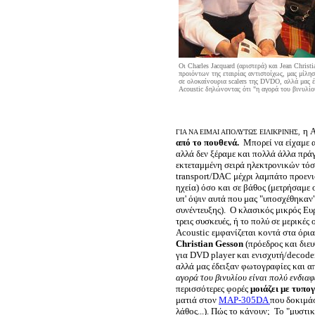
Οι Charles Jacquard (αριστερά) και Jean Christ
προιόντων της εταιρίας αντιστοίχως, μας μίλη
σε ολοκαίνουρια scalers της DVDO, αλλά μας 
Acoustic δηλώνοντας ότι "η αγορά του βινυλίο
η 
ΓΙΑ ΝΑ ΕΙΜΑΙ ΑΠΟΛΥΤΩΣ ΕΙΛΙΚΡΙΝΗΣ,
από το πουθενά.
Μπορεί να είχαμε α
αλλά δεν ξέραμε και πολλά άλλα πράγμ
εκτεταμμένη σειρά ηλεκτρονικών τόσ
transport/DAC μέχρι λαμπάτο προενισ
ηχεία) όσο και σε βάθος (μετρήσαμε
υπ' όψιν αυτά που μας "υποσχέθηκαν"
συνέντευξης). Ο κλασικός μικρός Ευ
τρεις συσκευές, ή το πολύ σε μερικέ
Acoustic εμφανίζεται κοντά στα όρι
Christian Gesson
(πρόεδρος και διευ
για DVD player και ενισχυτή/decode
αλλά μας έδειξαν φωτογραφίες και α
αγορά του βινυλίου είναι πολύ ενδια
περισσότερες φορές
μοιάζει με τυπο
ματιά στον
MAP-305DA
που δοκιμάσ
λάθος...). Πώς το κάνουν; Το "μυστικ